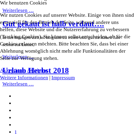
Wir benutzen Cookies
Weiterlesen …
Wir nutzen Cookies auf unserer Website. Einige von ihnen sind
essenziell für den Betrieb der Seite, während andere uns
Gut gekaut ist halb verdaut….
helfen, diese Website und die Nutzererfahrung zu verbessern
(Tracking Cookies). Sie können selbst entscheiden, ob Sie die
In der heutigen Zeit ist langsam zu essen und gut zu kauen fast
Cookies zulassen möchten. Bitte beachten Sie, dass bei einer
schon ein Luxus,
Ablehnung womöglich nicht mehr alle Funktionalitäten der
Weiterlesen …
Seite zur Verfügung stehen.
Urlaub Herbst 2018
Akzeptieren
Ablehnen
Weitere Informationen
|
Impressum
Weiterlesen …
1