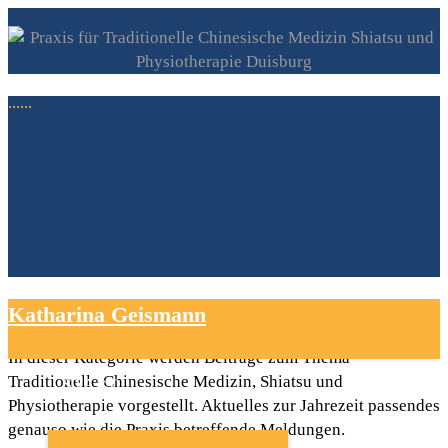
......
Aktuelles
Katharina Geismann
In dieser Kategorie werden Beiträge zum Thema
Traditionelle Chinesische Medizin, Shiatsu und
START
Physiotherapie vorgestellt. Aktuelles zur Jahrezeit passendes
genauso wie die Praxis betreffende Meldungen.