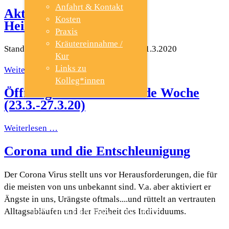
Anfahrt & Kontakt
Aktuelle Meldungen zu
Kosten
Heilpraktikern...
Praxis
Kräutereinnahme /
Stand vom 23.3.2020, aktualisiert am 31.3.2020
Kur
Links zu
Weiterlesen …
Kolleg*innen
Öffnungszeiten kommende Woche
(23.3.-27.3.20)
TCM
Weiterlesen …
Corona und die Entschleunigung
SHIATSU
Der Corona Virus stellt uns vor Herausforderungen, die für
die meisten von uns unbekannt sind. V.a. aber aktiviert er
Ängste in uns, Urängste oftmals....und rüttelt an vertrauten
Alltagsabläufen und der Freiheit des Individuums.
PSYCHO-TRAUMA- THERAPIE