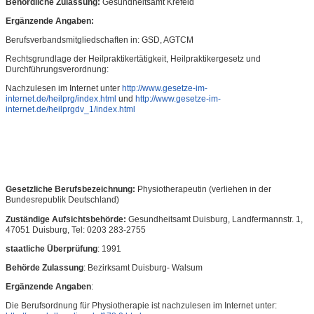
Behördliche Zulassung:
Gesundheitsamt Krefeld
Ergänzende Angaben:
Berufsverbandsmitgliedschaften in: GSD, AGTCM
Rechtsgrundlage der Heilpraktikertätigkeit, Heilpraktikergesetz und
Durchführungsverordnung:
Nachzulesen im Internet unter
http://www.gesetze-im-
internet.de/heilprg/index.html
und
http://www.gesetze-im-
internet.de/heilprgdv_1/index.html
Gesetzliche Berufsbezeichnung:
Physiotherapeutin
(verliehen in der
Bundesrepublik Deutschland)
Zuständige Aufsichtsbehörde:
Gesundheitsamt Duisburg, Landfermannstr. 1,
47051 Duisburg, Tel: 0203 283-2755
staatliche Überprüfung
: 1991
Behörde Zulassung
: Bezirksamt Duisburg- Walsum
Ergänzende Angaben
:
Die Berufsordnung für Physiotherapie ist nachzulesen im Internet unter: