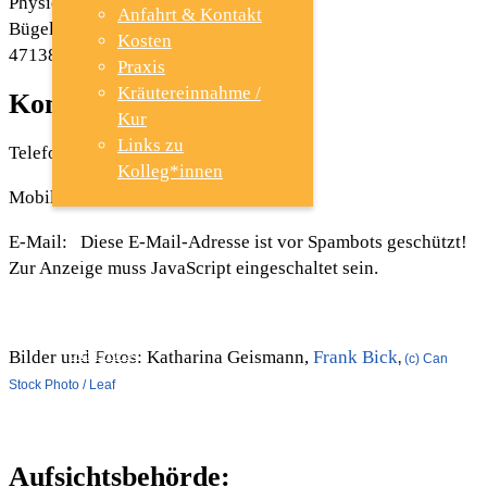
Physiotherapie
Anfahrt & Kontakt
Bügelstr. 3
Kosten
47138 Duisburg
Praxis
Kräutereinnahme /
Kontakt:
Kur
Links zu
Telefon: +49 (0) 203 / 360 305 88
Kolleg*innen
Mobil: +49 1525 / 3397090
E-Mail:
Diese E-Mail-Adresse ist vor Spambots geschützt!
TCM
Zur Anzeige muss JavaScript eingeschaltet sein.
SHIATSU
Bilder und Fotos: Katharina Geismann,
Frank Bick
,
(c) Can
Stock Photo / Leaf
PSYCHO-TRAUMA- THERAPIE
Aufsichtsbehörde: