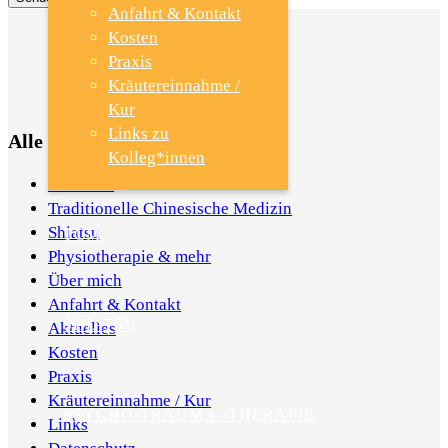
Anfahrt & Kontakt
Kosten
Praxis
Kräutereinnahme /
Kur
Links zu
Alle Seiten
Kolleg*innen
Startseite
Traditionelle Chinesische Medizin
Shiatsu
TCM
Physiotherapie & mehr
Über mich
Anfahrt & Kontakt
SHIATSU
Aktuelles
Kosten
Praxis
Kräutereinnahme / Kur
PSYCHO-TRAUMA- THERAPIE
Links