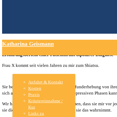
Erfahrungsbericht- Bipolare Diagnose
Katharina Geismann
Erfahrungsbericht einer Patientin mit bipolarer Diagnose
START
Frau X kommt seit vielen Jahren zu mir zum Shiatsu.
Anfahrt & Kontakt
Sie berichtet im Zuge der Anamnese/Befunderhebung von ihrer b
Kosten
sich als stabil. An die manischen und depressiven Phasen kann 
Praxis
Kräutereinnahme /
Wir haben seit einiger Zeit das Abkommen, dass sie mir vor je
Kur
sie die Einschätzung festmacht und wie sie das wahrnimmt.
Links zu