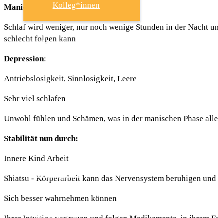
Kolleg*innen
Manie
:
Schlaf wird weniger, nur noch wenige Stunden in der Nacht 
schlecht folgen kann
TCM
Depression
:
Antriebslosigkeit, Sinnlosigkeit, Leere
SHIATSU
Sehr viel schlafen
Unwohl fühlen und Schämen, was in der manischen Phase alles 
PSYCHO-TRAUMA- THERAPIE
Stabilität nun durch:
Innere Kind Arbeit
AKTUELLES
Shiatsu - Körperarbeit kann das Nervensystem beruhigen und 
Sich besser wahrnehmen können
ÜBER MICH