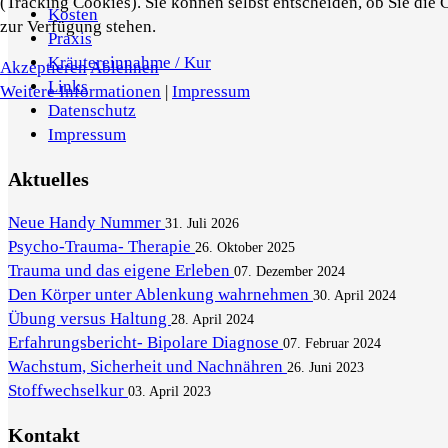
(Tracking Cookies). Sie können selbst entscheiden, ob Sie die 
Kosten
zur Verfügung stehen.
Praxis
Kräutereinnahme / Kur
Akzeptieren
Ablehnen
Links
Weitere Informationen
|
Impressum
Datenschutz
Impressum
Aktuelles
Neue Handy Nummer
31. Juli 2026
Psycho-Trauma- Therapie
26. Oktober 2025
Trauma und das eigene Erleben
07. Dezember 2024
Den Körper unter Ablenkung wahrnehmen
30. April 2024
Übung versus Haltung
28. April 2024
Erfahrungsbericht- Bipolare Diagnose
07. Februar 2024
Wachstum, Sicherheit und Nachnähren
26. Juni 2023
Stoffwechselkur
03. April 2023
Kontakt