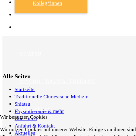
Kolleg*innen
TCM
SHIATSU
Alle Seiten
PSYCHO-TRAUMA- THERAPIE
Startseite
Traditionelle Chinesische Medizin
Shiatsu
AKTUELLES
Physiotherapie & mehr
Wir benutzen Cookies
Über mich
Anfahrt & Kontakt
Wir nutzen Cookies auf unserer Website. Einige von ihnen sind 
Aktuelles
ÜBER MICH