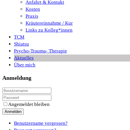
Anfahrt & Kontakt
Kosten
Praxis
Kräutereinnahme / Kur
Links zu Kolleg*innen
TCM
Shiatsu
Psycho-Trauma- Therapie
Aktuelles
Über mich
Anmeldung
Angemeldet bleiben
Anmelden
Benutzername vergessen?