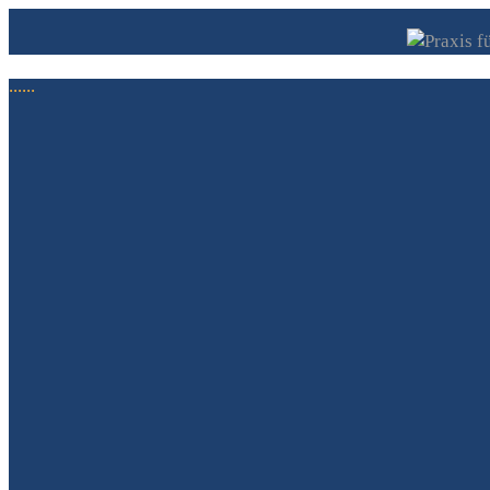
......