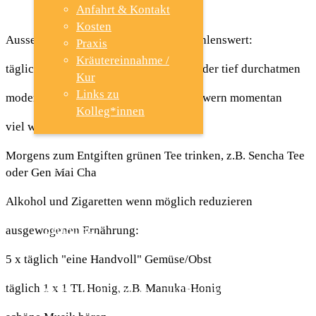
Anfahrt & Kontakt
Kosten
Ausserdem - auch ohne Corona- empfehlenswert:
Praxis
Kräutereinnahme /
täglich Spazieren gehen und immer wieder tief durchatmen
Kur
Links zu
moderat Sport machen, d.h. nicht auspowern momentan
Kolleg*innen
viel warmes Wasser oder Tee trinken
Morgens zum Entgiften grünen Tee trinken, z.B. Sencha Tee
TCM
oder Gen Mai Cha
Alkohol und Zigaretten wenn möglich reduzieren
SHIATSU
ausgewogenen Ernährung:
5 x täglich "eine Handvoll" Gemüse/Obst
täglich 1 x 1 TL Honig, z.B. Manuka-Honig
PSYCHO-TRAUMA- THERAPIE