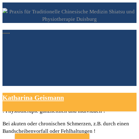
......
Physiotherapie & mehr
Katharina Geismann
! Physiotherapie ganzheitlich und individuell !
START
Bei akuten oder chronischen Schmerzen, z.B. durch einen
Bandscheibenvorfall oder Fehlhaltungen !