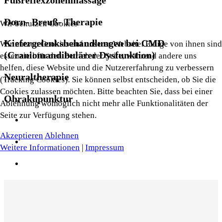
Dorn- Breuß- Therapie
Wir benutzen Cookies
Kiefergelenksbehandlungen bei CMD
Wir nutzen Cookies auf unserer Website. Einige von ihnen sind
(Craniomandibulärer Dysfunktion)
essenziell für den Betrieb der Seite, während andere uns
helfen, diese Website und die Nutzererfahrung zu verbessern
Neuraltherapie
(Tracking Cookies). Sie können selbst entscheiden, ob Sie die
Cookies zulassen möchten. Bitte beachten Sie, dass bei einer
Ohrakupunktur
Ablehnung womöglich nicht mehr alle Funktionalitäten der
Seite zur Verfügung stehen.
Akzeptieren
Ablehnen
Weitere Informationen
|
Impressum