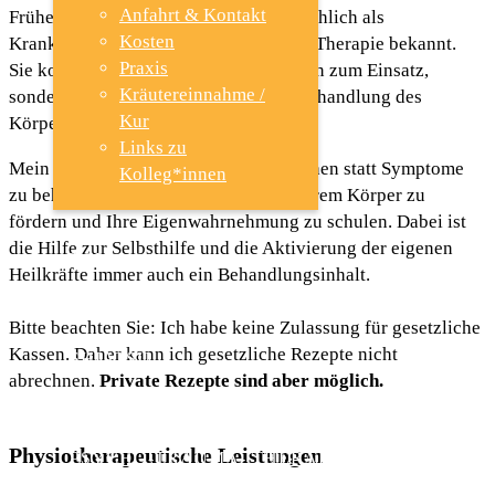
Anfahrt & Kontakt
Früher war die Physiotherapie hauptsächlich als
Kosten
Krankengymnastik bzw. physikalische Therapie bekannt.
Praxis
Sie kommt jedoch nicht nur bei Kranken zum Einsatz,
Kräutereinnahme /
sondern heißt im wörtlichen Sinne: “Behandlung des
Kur
Körpers”.
Links zu
Mein therapeutischer Ansatz ist, Ursachen statt Symptome
Kolleg*innen
zu behandeln, sowie den Kontakt zu Ihrem Körper zu
fördern und Ihre Eigenwahrnehmung zu schulen. Dabei ist
die Hilfe zur Selbsthilfe und die Aktivierung der eigenen
TCM
Heilkräfte immer auch ein Behandlungsinhalt.
Bitte beachten Sie: Ich habe keine Zulassung für gesetzliche
Kassen. Daher kann ich gesetzliche Rezepte nicht
SHIATSU
abrechnen.
Private Rezepte sind aber möglich.
Physiotherapeutische Leistungen
PSYCHO-TRAUMA- THERAPIE